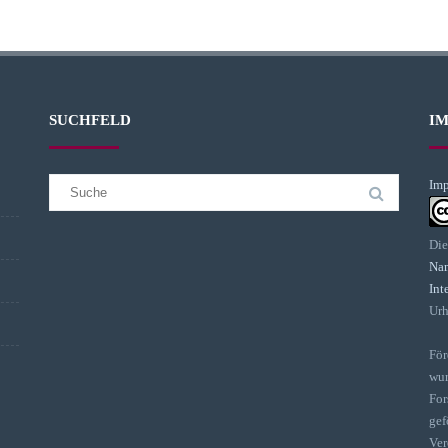
SUCHFELD
I
Suchergebnis
Imp
für:
Die
Nam
Int
Urh
För
wur
For
gef
Ver