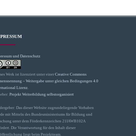
MPRESSUM
ressum und Datenschutz
ses Werk ist lizenziert unter einer
Creative Commons
ensnennung – Weitergabe unter gleichen Bedingungen 4.0
ernational Lizenz
.
eber:
Projekt Weiterbildung selbstorganisiert
dergeber: Das dieser Website zugrundeliegende Vorhaben
de mit Mitteln des Bundesministeriums für Bildung und
schung unter dem Förderkennzeichen 21IAWB102A
ördert. Die Verantwortung für den Inhalt dieser
öffentlichung liegt beim Projektteam.