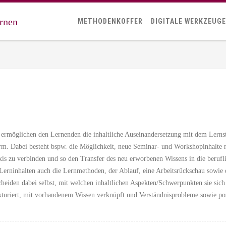
ernen
METHODENKOFFER
DIGITALE WERKZEUGE
ermöglichen den Lernenden die inhaltliche Auseinandersetzung mit dem Lernst
orm. Dabei besteht bspw. die Möglichkeit, neue Seminar- und Workshopinhalte
xis zu verbinden und so den Transfer des neu erworbenen Wissens in die berufli
Lerninhalten auch die Lernmethoden, der Ablauf, eine Arbeitsrückschau sowie d
heiden dabei selbst, mit welchen inhaltlichen Aspekten/Schwerpunkten sie sich
ukturiert, mit vorhandenem Wissen verknüpft und Verständnisprobleme sowie pos