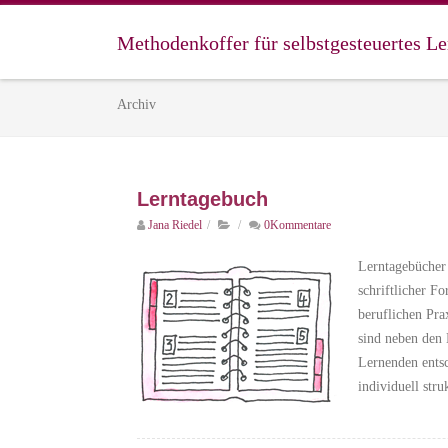
Methodenkoffer für selbstgesteuertes L
Archiv
Lerntagebuch
Jana Riedel
/
/
0Kommentare
Lerntagebücher 
schriftlicher F
beruflichen Pra
sind neben den 
Lernenden entsc
individuell str