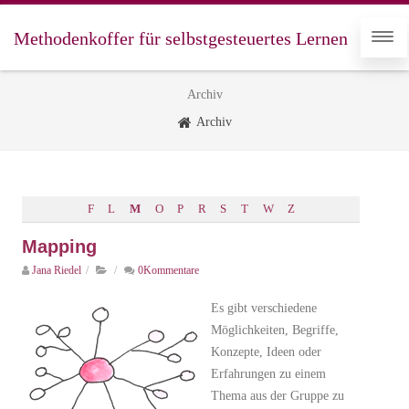
Methodenkoffer für selbstgesteuertes Lernen
Archiv
Archiv
F
L
M
O
P
R
S
T
W
Z
Mapping
Jana Riedel
/
/
0Kommentare
Es gibt verschiedene
Möglichkeiten, Begriffe,
Konzepte, Ideen oder
Erfahrungen zu einem
Thema aus der Gruppe zu