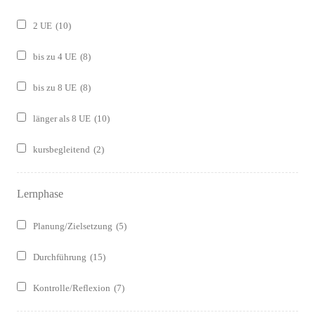
2 UE
(10)
bis zu 4 UE
(8)
bis zu 8 UE
(8)
länger als 8 UE
(10)
kursbegleitend
(2)
Lernphase
Planung/Zielsetzung
(5)
Durchführung
(15)
Kontrolle/Reflexion
(7)