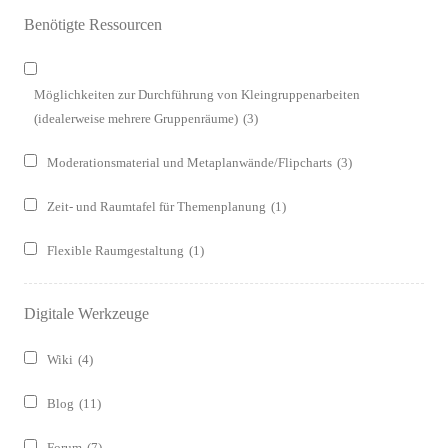
Benötigte Ressourcen
Möglichkeiten zur Durchführung von Kleingruppenarbeiten
(idealerweise mehrere Gruppenräume)
(3)
Moderationsmaterial und Metaplanwände/Flipcharts
(3)
Zeit- und Raumtafel für Themenplanung
(1)
Flexible Raumgestaltung
(1)
Digitale Werkzeuge
Wiki
(4)
Blog
(11)
Forum
(7)